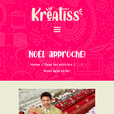
ACCUEIL
NOS UNIVERS
Noël approche!
ARRIVAGES
Home
Tous les articles
...
ATELIERS ET
Noël approche!
ÉVÈNEMENTS
INFOS ÉVÈNEMENTS
NEWSLETTERS
TUTORIELS
NOUS SOUTENONS