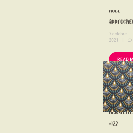
Noël
approche
7 octobre
2021
READ 
Newslette
#122