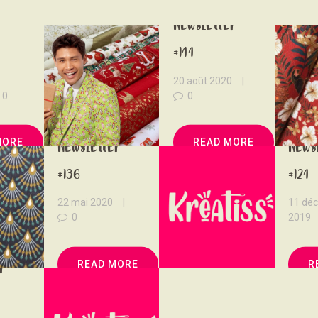
NOUS SOUTENONS
Newsletter
CONTACT
!
#144
20 août 2020
0
0
MORE
READ MORE
Newsletter
News
#136
#124
22 mai 2020
11 dé
0
2019
READ MORE
R
r