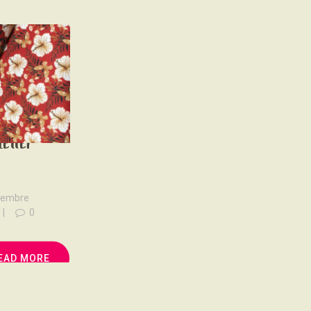
letter
cembre
0
EAD MORE