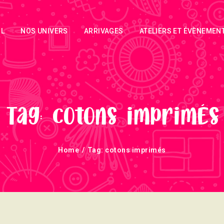
ACCUEIL
IL
NOS UNIVERS
ARRIVAGES
ATELIERS ET ÉVÈNEMEN
NOS UNIVERS
ARRIVAGES
ATELIERS ET
ÉVÈNEMENTS
Tag: cotons imprimés
INFOS
Home
Tag: cotons imprimés
ÉVÈNEMENTS
NEWSLETTERS
TUTORIELS