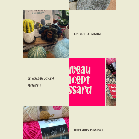
CONTACT
Les pelotes Catania
Le nouveau concept
Plassard !
Nouveautés Plassard !