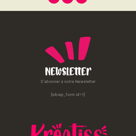
des
publications
Newsletter
S'abonner à notre Newsletter
[sibwp_form id=1]