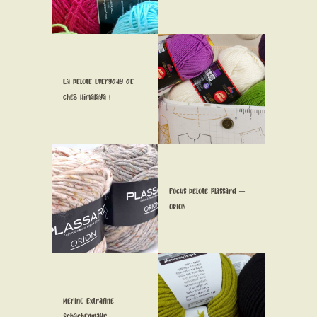
La pelote Everyday de
chez Himalaya !
Focus pelote Plassard –
ORION
Mérino Extrafine
Schachenmayr