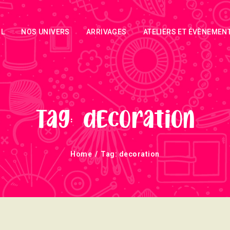
ACCUEIL
IL
NOS UNIVERS
ARRIVAGES
ATELIERS ET ÉVÈNEMEN
NOS UNIVERS
ARRIVAGES
ATELIERS ET
ÉVÈNEMENTS
Tag: decoration
INFOS
Home
Tag: decoration
ÉVÈNEMENTS
NEWSLETTERS
TUTORIELS
Newsletter