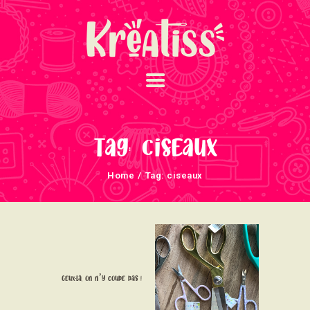
ACCUEIL
NOS UNIVERS
Tag: ciseaux
ARRIVAGES
Home
Tag: ciseaux
ATELIERS ET
ÉVÈNEMENTS
INFOS ÉVÈNEMENTS
NEWSLETTERS
TUTORIELS
Ceux-là, on n’y coupe pas !
NOUS SOUTENONS