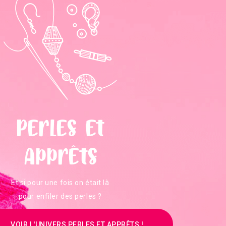
Perles et
Apprêts
Et si pour une fois on était là
pour enfiler des perles ?
VOIR L'UNIVERS PERLES ET APPRÊTS !