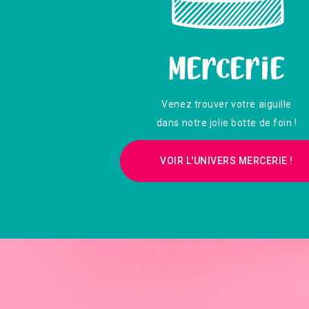
Mercerie
Venez trouver votre aiguille
dans notre jolie botte de foin !
VOIR L'UNIVERS MERCERIE !