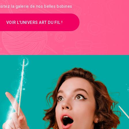
isitez la galerie de nos belles bobines
VOIR L'UNIVERS ART DU FIL !