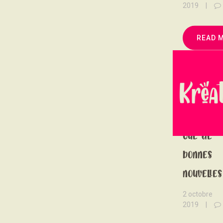
2019
READ 
Newslette
Que de
bonnes
nouvelles
2 octobre
2019