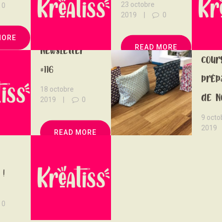
23 octobre
0
2019
0
News
MORE
#115
READ MORE
Newsletter
cour
#116
prép
18 octobre
de N
2019
0
r #114
9 octo
2019
READ MORE
R
 !
0