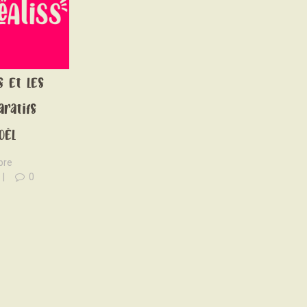
letter
 – Les
s et les
aratifs
oël
bre
0
EAD MORE