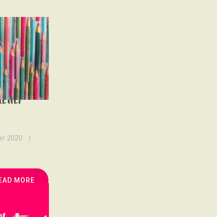
letter
ier 2020
EAD MORE