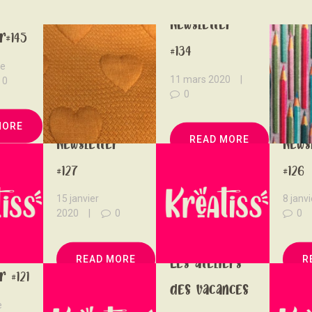
NOUS SOUTENONS
Newsletter
r#145
CONTACT
#134
re
11 mars 2020
0
0
MORE
READ MORE
Newsletter
News
#127
#126
15 janvier
8 janv
2020
0
0
READ MORE
R
Les ateliers
r #121
des vacances
e