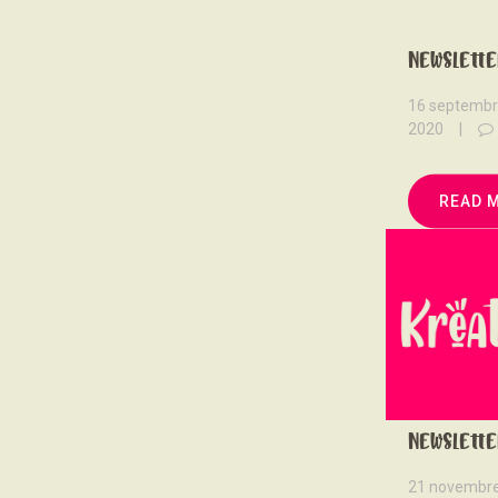
Newslette
16 septemb
2020
READ 
Newslette
21 novembr