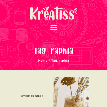
ACCUEIL
NOS UNIVERS
Tag: raphia
ARRIVAGES
Home
Tag: raphia
ATELIERS ET
ÉVÈNEMENTS
INFOS ÉVÈNEMENTS
NEWSLETTERS
TUTORIELS
Arrivage du Raphia !
NOUS SOUTENONS