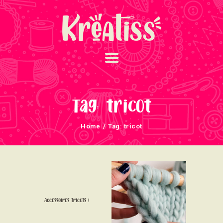
ACCUEIL
NOS UNIVERS
Tag: tricot
ARRIVAGES
Home
Tag: tricot
ATELIERS ET
ÉVÈNEMENTS
INFOS ÉVÈNEMENTS
NEWSLETTERS
TUTORIELS
Accessoires tricots !
NOUS SOUTENONS