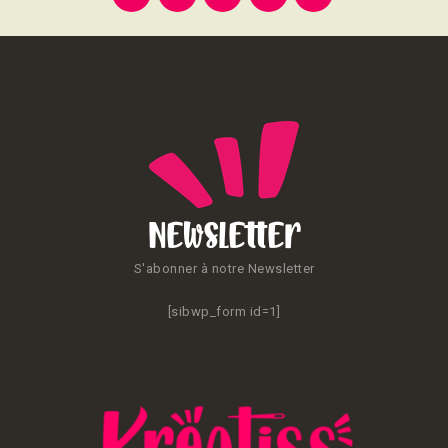
des
publications
Newsletter
S'abonner à notre Newsletter
[sibwp_form id=1]