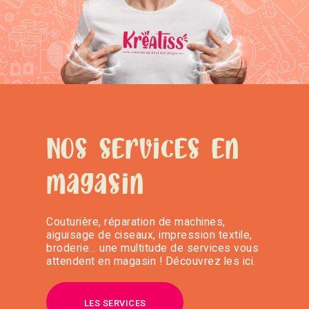
Nos services en
magasin
Couturière, réparation de machines,
aiguisage de ciseaux, impression textile,
broderie… une multitude de services vous
attendent en magasin ! Découvrez les ici.
LES SERVICES