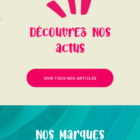
DÉcOuvrEz NOs
actus
VOIR TOUS NOS ARTICLES
NOs MarquEs