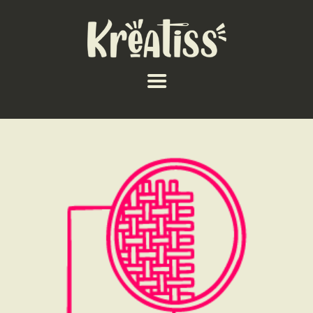
ACCUEIL
NOS UNIVERS
ARRIVAGES
ATELIERS ET
ÉVÈNEMENTS
INFOS ÉVÈNEMENTS
NEWSLETTERS
TUTORIELS
NOUS SOUTENONS