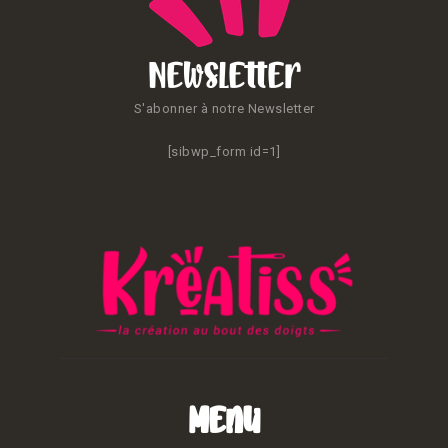
Newsletter
S'abonner à notre Newsletter
[sibwp_form id=1]
Menu