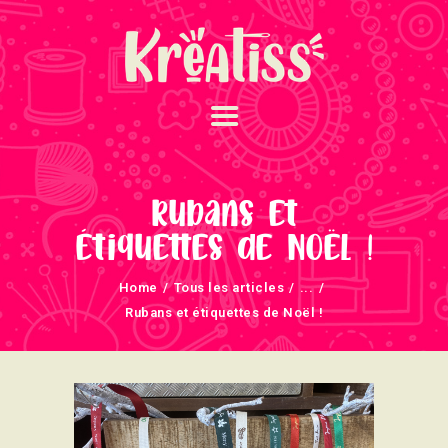
ACCUEIL
NOS UNIVERS
Rubans et
ARRIVAGES
étiquettes de Noël !
ATELIERS ET
Home
Tous les articles
...
ÉVÈNEMENTS
Rubans et étiquettes de Noël !
INFOS ÉVÈNEMENTS
NEWSLETTERS
TUTORIELS
NOUS SOUTENONS