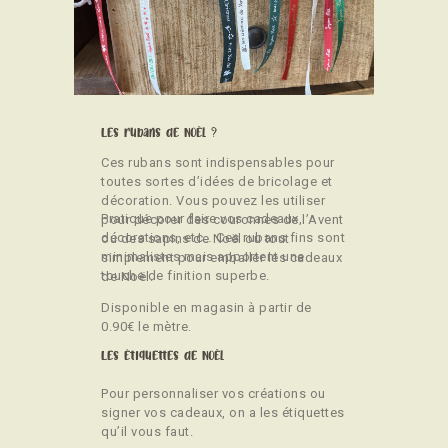
CONTACT
Les rubans de Noël ?
Ces rubans sont indispensables pour
toutes sortes d’idées de bricolage et
décoration. Vous pouvez les utiliser
Pratique pour faire vos cadeaux,
pour décorer des couronnes de l’Avent
décorations, etc… Ces rubans fins sont
ou des sapins de Noël ou tout
minimalistes mais apportent une
simplement pour emballer les cadeaux
touche de finition superbe.
de Noël.
Disponible en magasin à partir de
0.90€ le mètre.
Les étiquettes de Noël
Pour personnaliser vos créations ou
signer vos cadeaux, on a les étiquettes
qu’il vous faut.