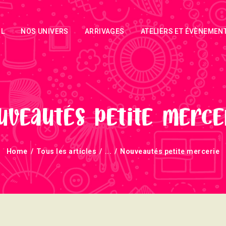
ACCUEIL
IL
NOS UNIVERS
ARRIVAGES
ATELIERS ET ÉVÈNEMEN
NOS UNIVERS
ARRIVAGES
ATELIERS ET
ÉVÈNEMENTS
uveautés petite merce
INFOS
Home
Tous les articles
...
Nouveautés petite mercerie
ÉVÈNEMENTS
NEWSLETTERS
TUTORIELS