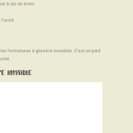
rsel à clic de 6mm.
l’unité.
es fermetures à glissière invisibles. C’est un pied
unité.
e invisible.