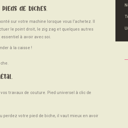
N
 pieds de biches.
T
onté sur votre machine lorsque vous l’achetez. Il
U
ctuer le point droit, le zig zag et quelques autres
 essentiel à avoir avec soi.
der à la caisse !
iche.
étal.
vos travaux de couture. Pied universel à clic de
 perdez votre pied de biche, il vaut mieux en avoir