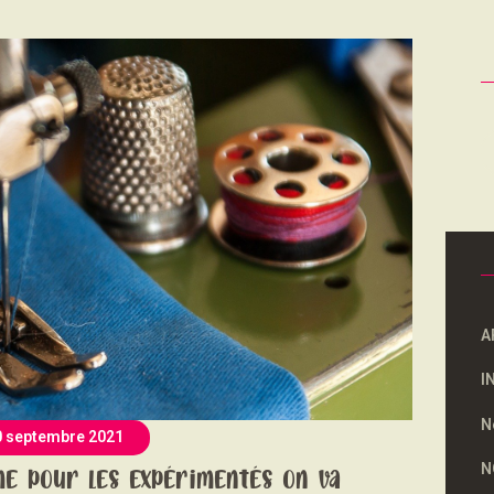
NOUS SOUTENONS
CONTACT
R
A
I
N
0 septembre 2021
N
e pour les expérimentés on va