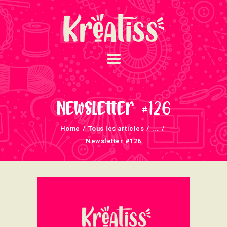
ACCUEIL
NOS UNIVERS
Newsletter #126
ARRIVAGES
Home
Tous les articles
...
ATELIERS ET
Newsletter #126
ÉVÈNEMENTS
INFOS ÉVÈNEMENTS
NEWSLETTERS
TUTORIELS
NOUS SOUTENONS