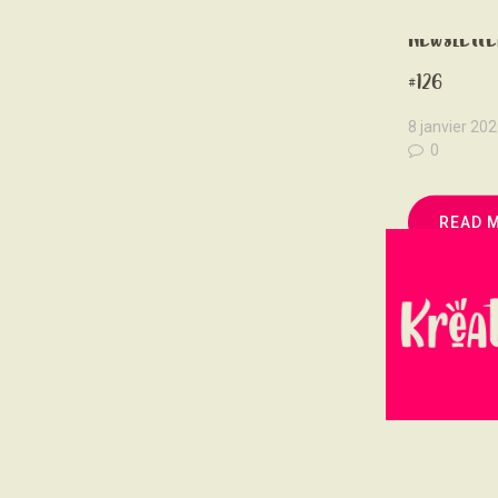
Newslette
#126
8 janvier 20
0
READ 