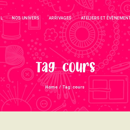
ACCUEIL
IL
NOS UNIVERS
ARRIVAGES
ATELIERS ET ÉVÈNEMEN
NOS UNIVERS
ARRIVAGES
ATELIERS ET
ÉVÈNEMENTS
Tag: cours
INFOS
Home
Tag: cours
ÉVÈNEMENTS
NEWSLETTERS
TUTORIELS