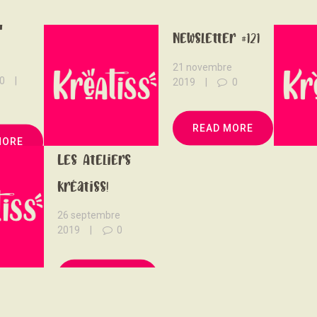
NOUS SOUTENONS
r
Newsletter #121
CONTACT
21 novembre
20
2019
0
READ MORE
Newsletter#113
MORE
Les Ateliers
Kréatiss!
26 septembre
2019
0
READ MORE