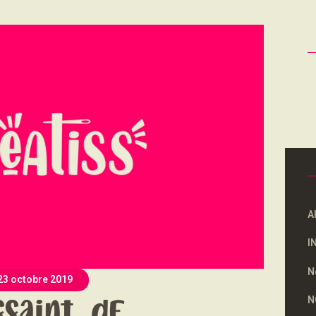
NOUS SOUTENONS
CONTACT
R
A
I
N
23 octobre 2019
N
saint, de