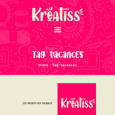
ACCUEIL
NOS UNIVERS
Tag: vacances
ARRIVAGES
Home
Tag: vacances
ATELIERS ET
ÉVÈNEMENTS
INFOS ÉVÈNEMENTS
NEWSLETTERS
TUTORIELS
Les ateliers des vacances
NOUS SOUTENONS