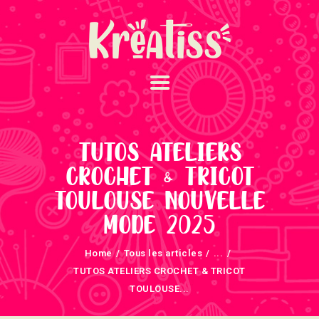
ACCUEIL
NOS UNIVERS
TUTOS ATELIERS
ARRIVAGES
CROCHET & TRICOT
ATELIERS ET
TOULOUSE NOUVELLE
ÉVÈNEMENTS
MODE 2025
INFOS ÉVÈNEMENTS
NEWSLETTERS
Home
Tous les articles
...
TUTOS ATELIERS CROCHET & TRICOT
TUTORIELS
TOULOUSE...
NOUS SOUTENONS