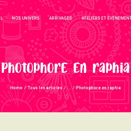
ACCUEIL
IL
NOS UNIVERS
ARRIVAGES
ATELIERS ET ÉVÈNEMEN
NOS UNIVERS
ARRIVAGES
ATELIERS ET
ÉVÈNEMENTS
Photophore en raphia
INFOS
Home
Tous les articles
...
Photophore en raphia
ÉVÈNEMENTS
NEWSLETTERS
TUTORIELS