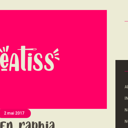
NOUS SOUTENONS
CONTACT
R
A
I
N
2 mai 2017
N
en raphia