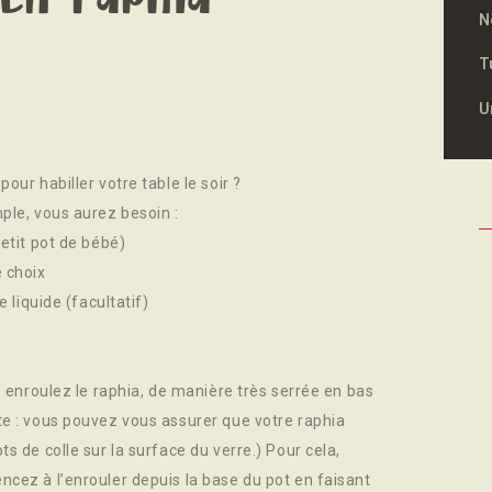
N
T
U
our habiller votre table le soir ?
ple, vous aurez besoin :
petit pot de bébé)
e choix
e liquide (facultatif)
e enroulez le raphia, de manière très serrée en bas
te : vous pouvez vous assurer que votre raphia
s de colle sur la surface du verre.) Pour cela,
ncez à l’enrouler depuis la base du pot en faisant