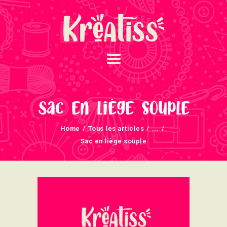
ACCUEIL
NOS UNIVERS
Sac en liège souple
ARRIVAGES
Home
Tous les articles
...
ATELIERS ET
Sac en liège souple
ÉVÈNEMENTS
INFOS ÉVÈNEMENTS
NEWSLETTERS
TUTORIELS
NOUS SOUTENONS