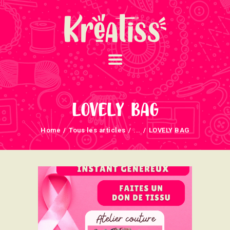
ACCUEIL
NOS UNIVERS
LOVELY BAG
ARRIVAGES
Home
Tous les articles
...
LOVELY BAG
ATELIERS ET
ÉVÈNEMENTS
INFOS ÉVÈNEMENTS
NEWSLETTERS
TUTORIELS
NOUS SOUTENONS