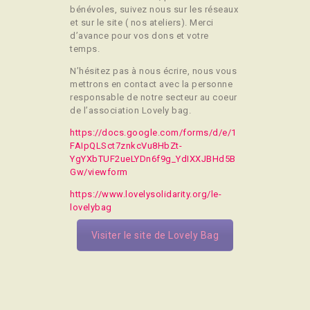
bénévoles, suivez nous sur les réseaux
et sur le site ( nos ateliers). Merci
d’avance pour vos dons et votre
temps.
N’hésitez pas à nous écrire, nous vous
mettrons en contact avec la personne
responsable de notre secteur au coeur
de l’association Lovely bag.
https://docs.google.com/forms/d/e/1
FAIpQLSct7znkcVu8HbZt-
YgYXbTUF2ueLYDn6f9g_YdIXXJBHd5B
Gw/viewform
https://www.lovelysolidarity.org/le-
lovelybag
Visiter le site de Lovely Bag