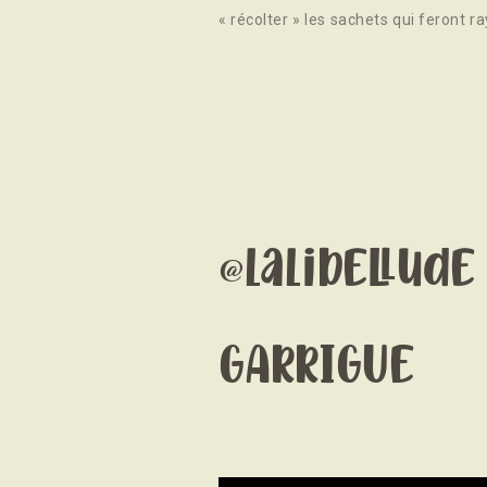
« récolter » les sachets qui feront ra
@lalibellude
GARRIGUE