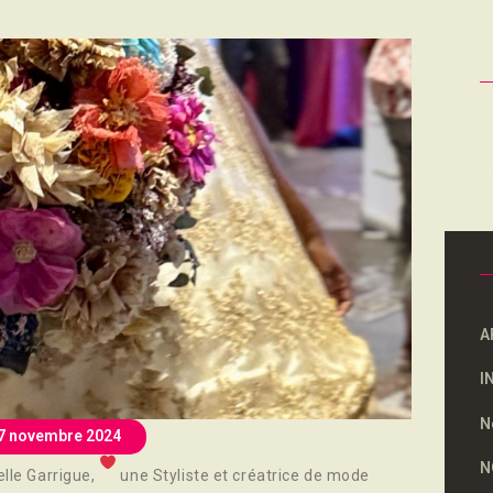
NOUS SOUTENONS
CONTACT
R
A
I
N
7 novembre 2024
N
elle Garrigue,
une Styliste et créatrice de mode