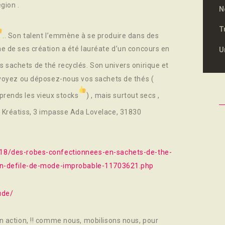
gion .
N
T
.. Son talent l’emmène à se produire dans des
e de ses création a été lauréate d’un concours en
U
s sachets de thé recyclés. Son univers onirique et
nvoyez ou déposez-nous vos sachets de thés (
 prends les vieux stocks
) , mais surtout secs ,
 à Kréatiss, 3 impasse Ada Lovelace, 31830
18/des-robes-confectionnees-en-sachets-de-the-
-un-defile-de-mode-improbable-11703621.php
ude/
n action, !! comme nous, mobilisons nous, pour