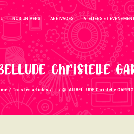
ACCUEIL
IL
NOS UNIVERS
ARRIVAGES
ATELIERS ET ÉVÈNEMEN
NOS UNIVERS
ARRIVAGES
ATELIERS ET
ÉVÈNEMENTS
BELLUDE Christelle GA
INFOS
ome
Tous les articles
...
@LALIBELLUDE Christelle GARRI
ÉVÈNEMENTS
NEWSLETTERS
TUTORIELS