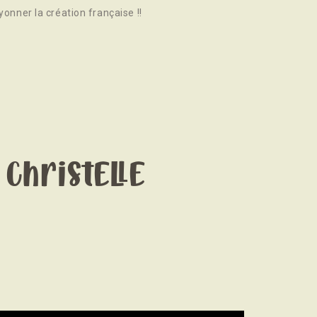
yonner la création française !!
 Christelle