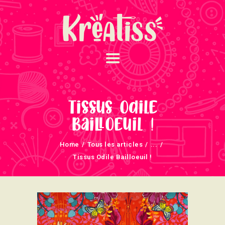
ACCUEIL
NOS UNIVERS
Tissus Odile
ARRIVAGES
Bailloeuil !
ATELIERS ET
Home
Tous les articles
...
ÉVÈNEMENTS
Tissus Odile Bailloeuil !
INFOS ÉVÈNEMENTS
NEWSLETTERS
TUTORIELS
NOUS SOUTENONS