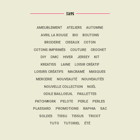
Tags
AMEUBLEMENT
ATELIERS
AUTOMNE
AVRIL LA ROUGE
BIO
BOUTONS
BRODERIE
CISEAUX
COTON
COTONS IMPRIMÉS
COUTURE
CROCHET
DIY
DMC
HIVER
JERSEY
KIT
KREATISS
LAINE
LOISIR CRÉATIF
LOISIRS CRÉATIFS
MACRAMÉ
MASQUES
MERCERIE
NOUVEAUTÉ
NOUVEAUTÉS
NOUVELLE COLLECTION
NOËL
ODILE BAILLOEUIL
PAILLETTES
PATCHWORK
PELOTE
PERLE
PERLES
PLASSARD
PROMOTIONS
RAPHIA
SAC
SOLDES
TISSU
TISSUS
TRICOT
TUTO
TUTORIEL
ÉTÉ