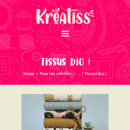
ACCUEIL
NOS UNIVERS
Tissus bio !
ARRIVAGES
Home
Tous les articles
...
Tissus bio !
ATELIERS ET
ÉVÈNEMENTS
INFOS ÉVÈNEMENTS
NEWSLETTERS
TUTORIELS
NOUS SOUTENONS