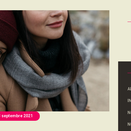
NOUS SOUTENONS
CONTACT
R
A
I
N
3 septembre 2021
N