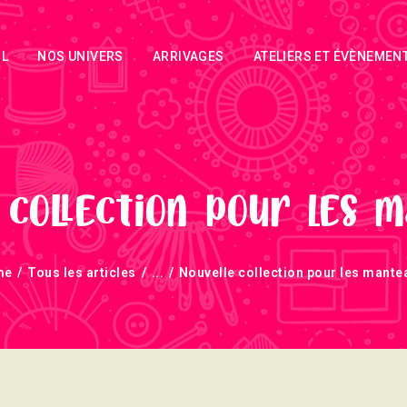
ACCUEIL
IL
NOS UNIVERS
ARRIVAGES
ATELIERS ET ÉVÈNEMEN
NOS UNIVERS
ARRIVAGES
ATELIERS ET
ÉVÈNEMENTS
 collection pour les m
INFOS
me
Tous les articles
...
Nouvelle collection pour les mantea
ÉVÈNEMENTS
NEWSLETTERS
TUTORIELS