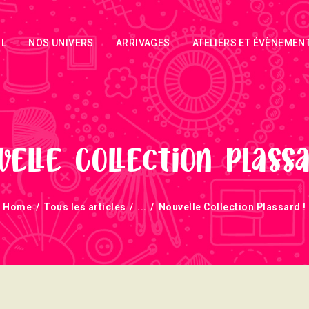
ACCUEIL
IL
NOS UNIVERS
ARRIVAGES
ATELIERS ET ÉVÈNEMEN
NOS UNIVERS
ARRIVAGES
ATELIERS ET
ÉVÈNEMENTS
velle Collection Plassa
INFOS
Home
Tous les articles
...
Nouvelle Collection Plassard !
ÉVÈNEMENTS
NEWSLETTERS
TUTORIELS