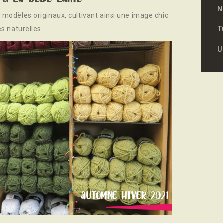
N
et modèles originaux, cultivant ainsi une image chic
es naturelles.
T
U