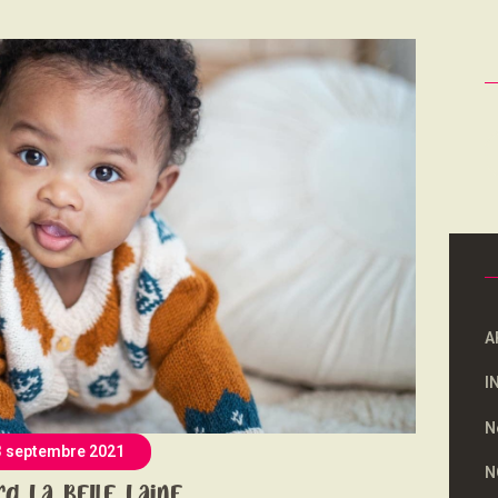
NOUS SOUTENONS
CONTACT
R
A
I
N
3 septembre 2021
N
rd La Belle Laine