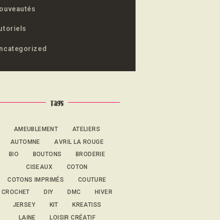
ouveautés
utoriels
ncategorized
Tags
AMEUBLEMENT
ATELIERS
AUTOMNE
AVRIL LA ROUGE
BIO
BOUTONS
BRODERIE
CISEAUX
COTON
COTONS IMPRIMÉS
COUTURE
CROCHET
DIY
DMC
HIVER
JERSEY
KIT
KREATISS
LAINE
LOISIR CRÉATIF