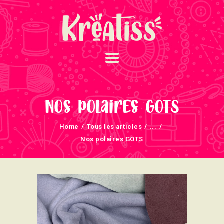
ACCUEIL
NOS UNIVERS
Nos polaires GOTS
ARRIVAGES
Home
Tous les articles
...
ATELIERS ET
Nos polaires GOTS
ÉVÈNEMENTS
INFOS ÉVÈNEMENTS
NEWSLETTERS
TUTORIELS
NOUS SOUTENONS