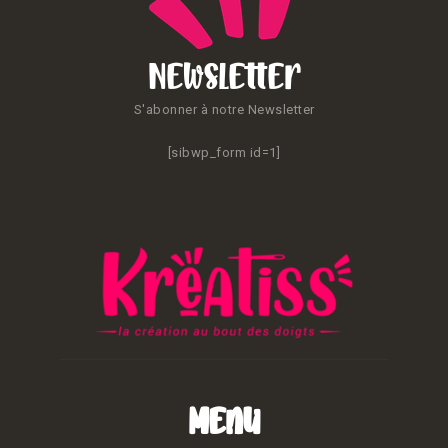
Newsletter
S'abonner à notre Newsletter
[sibwp_form id=1]
Menu