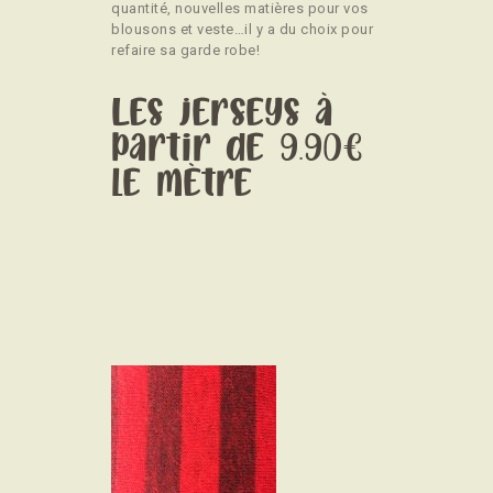
quantité, nouvelles matières pour vos
blousons et veste…il y a du choix pour
refaire sa garde robe!
Les jerseys à
partir de 9.90€
le mètre