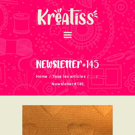
ACCUEIL
NOS UNIVERS
Newsletter#145
ARRIVAGES
Home
Tous les articles
...
ATELIERS ET
Newsletter#145
ÉVÈNEMENTS
INFOS ÉVÈNEMENTS
NEWSLETTERS
TUTORIELS
NOUS SOUTENONS