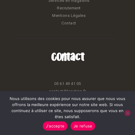
Services en magasins
Recrutement
Mentions Légales
Contact
Contact
05 61 49 41 05
contact@kreatiss.fr
Nous utilisons des cookies pour nous assurer que nous vous
3 Impasse Ada Lovelace
offrons la meilleure expérience sur notre site web. Si vous
31830 Plaisance du Touch
continuez à utiliser ce site, nous supposerons que vous en
êtes satisfait.
Horaire d'ouverture
Du Mardi au Vendredi
J'accepte
Je refuse
10h00 - 12h15 / 14h30 - 18h30