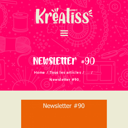
ACCUEIL
NOS UNIVERS
Newsletter #90
ARRIVAGES
Home
Tous les articles
...
ATELIERS ET
Newsletter #90
ÉVÈNEMENTS
INFOS ÉVÈNEMENTS
NEWSLETTERS
TUTORIELS
NOUS SOUTENONS