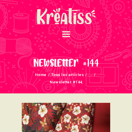
ACCUEIL
NOS UNIVERS
Newsletter #144
ARRIVAGES
Home
Tous les articles
...
ATELIERS ET
Newsletter #144
ÉVÈNEMENTS
INFOS ÉVÈNEMENTS
NEWSLETTERS
TUTORIELS
NOUS SOUTENONS