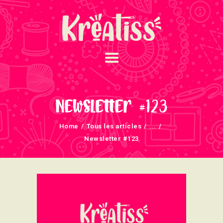
ACCUEIL
NOS UNIVERS
Newsletter #123
ARRIVAGES
Home
Tous les articles
...
ATELIERS ET
Newsletter #123
ÉVÈNEMENTS
INFOS ÉVÈNEMENTS
NEWSLETTERS
TUTORIELS
NOUS SOUTENONS