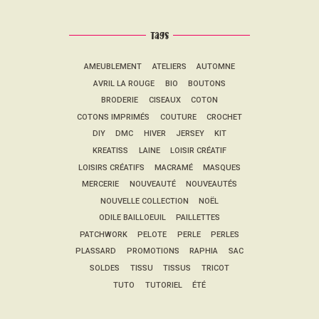
Tags
AMEUBLEMENT
ATELIERS
AUTOMNE
AVRIL LA ROUGE
BIO
BOUTONS
BRODERIE
CISEAUX
COTON
COTONS IMPRIMÉS
COUTURE
CROCHET
DIY
DMC
HIVER
JERSEY
KIT
KREATISS
LAINE
LOISIR CRÉATIF
LOISIRS CRÉATIFS
MACRAMÉ
MASQUES
MERCERIE
NOUVEAUTÉ
NOUVEAUTÉS
NOUVELLE COLLECTION
NOËL
ODILE BAILLOEUIL
PAILLETTES
PATCHWORK
PELOTE
PERLE
PERLES
PLASSARD
PROMOTIONS
RAPHIA
SAC
SOLDES
TISSU
TISSUS
TRICOT
TUTO
TUTORIEL
ÉTÉ