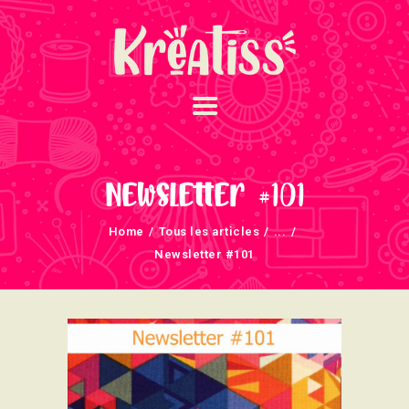
ACCUEIL
NOS UNIVERS
Newsletter #101
ARRIVAGES
Home
Tous les articles
...
ATELIERS ET
Newsletter #101
ÉVÈNEMENTS
INFOS ÉVÈNEMENTS
NEWSLETTERS
TUTORIELS
NOUS SOUTENONS