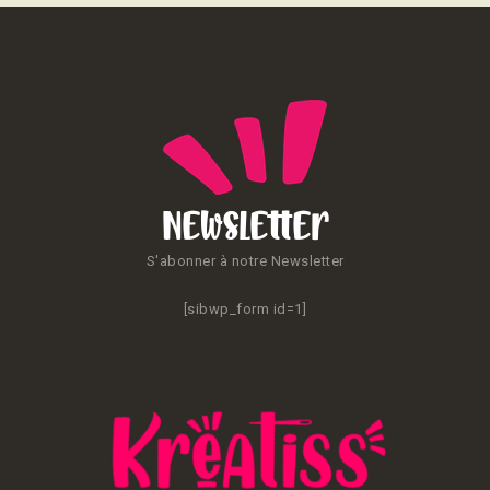
Newsletter
S'abonner à notre Newsletter
[sibwp_form id=1]