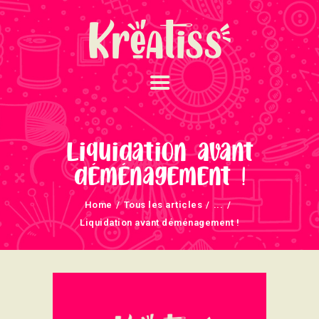
ACCUEIL
NOS UNIVERS
Liquidation avant
ARRIVAGES
déménagement !
ATELIERS ET
Home
Tous les articles
...
ÉVÈNEMENTS
Liquidation avant déménagement !
INFOS ÉVÈNEMENTS
NEWSLETTERS
TUTORIELS
NOUS SOUTENONS