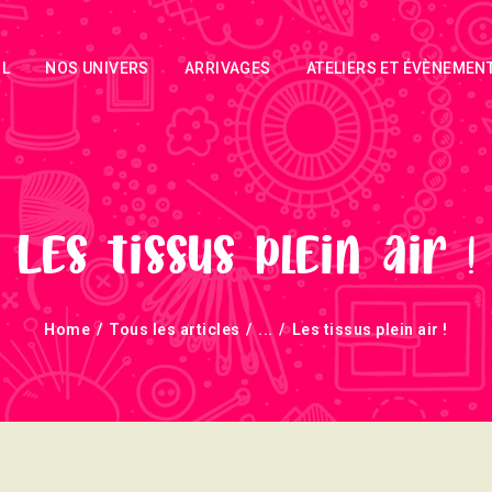
ACCUEIL
IL
NOS UNIVERS
ARRIVAGES
ATELIERS ET ÉVÈNEMEN
NOS UNIVERS
ARRIVAGES
ATELIERS ET
ÉVÈNEMENTS
Les tissus plein air !
INFOS
Home
Tous les articles
...
Les tissus plein air !
ÉVÈNEMENTS
NEWSLETTERS
TUTORIELS