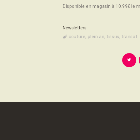
Disponible en magasin à 10.99€ le m
Newsletters
couture
,
plein air
,
tissus
,
transat