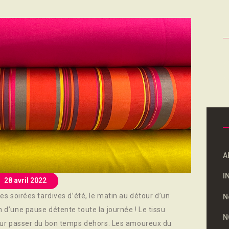
NOUS SOUTENONS
CONTACT
R
A
I
28 avril 2022
des soirées tardives d’été, le matin au détour d’un
N
n d’une pause détente toute la journée ! Le tissu
N
 pour passer du bon temps dehors. Les amoureux du