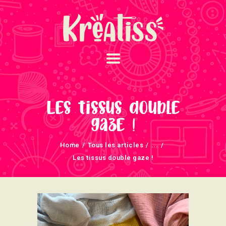
ACCUEIL
NOS UNIVERS
Les tissus double
ARRIVAGES
gaze !
ATELIERS ET
Home
Tous les articles
...
ÉVÈNEMENTS
Les tissus double gaze !
INFOS ÉVÈNEMENTS
NEWSLETTERS
TUTORIELS
NOUS SOUTENONS