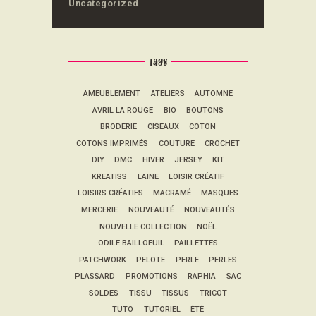
Uncategorized
Tags
AMEUBLEMENT
ATELIERS
AUTOMNE
AVRIL LA ROUGE
BIO
BOUTONS
BRODERIE
CISEAUX
COTON
COTONS IMPRIMÉS
COUTURE
CROCHET
DIY
DMC
HIVER
JERSEY
KIT
KREATISS
LAINE
LOISIR CRÉATIF
LOISIRS CRÉATIFS
MACRAMÉ
MASQUES
MERCERIE
NOUVEAUTÉ
NOUVEAUTÉS
NOUVELLE COLLECTION
NOËL
ODILE BAILLOEUIL
PAILLETTES
PATCHWORK
PELOTE
PERLE
PERLES
PLASSARD
PROMOTIONS
RAPHIA
SAC
SOLDES
TISSU
TISSUS
TRICOT
TUTO
TUTORIEL
ÉTÉ