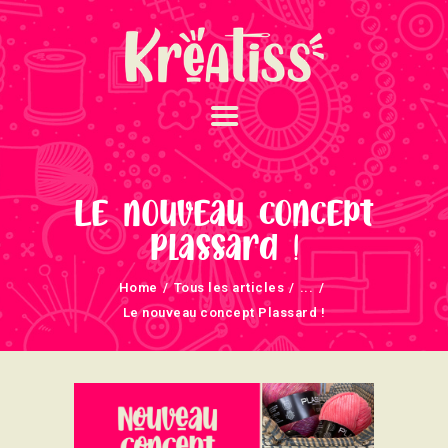
ACCUEIL
NOS UNIVERS
Le nouveau concept
ARRIVAGES
Plassard !
ATELIERS ET
Home
Tous les articles
...
ÉVÈNEMENTS
Le nouveau concept Plassard !
INFOS ÉVÈNEMENTS
NEWSLETTERS
TUTORIELS
NOUS SOUTENONS