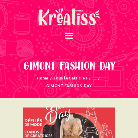
ACCUEIL
NOS UNIVERS
GIMONT FASHION DAY
ARRIVAGES
Home
Tous les articles
...
ATELIERS ET
GIMONT FASHION DAY
ÉVÈNEMENTS
INFOS ÉVÈNEMENTS
NEWSLETTERS
TUTORIELS
NOUS SOUTENONS