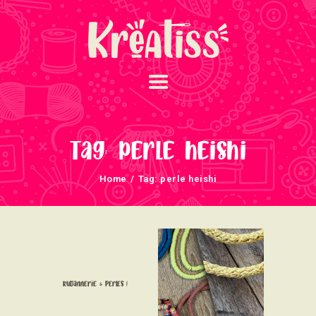
ACCUEIL
NOS UNIVERS
Tag: perle heishi
ARRIVAGES
Home
Tag: perle heishi
ATELIERS ET
ÉVÈNEMENTS
INFOS ÉVÈNEMENTS
NEWSLETTERS
TUTORIELS
Rubannerie & Perles !
NOUS SOUTENONS