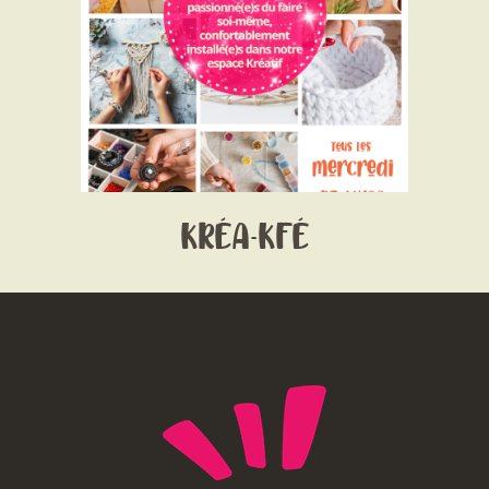
CONTACT
Vendredis après -midi ( sauf vacances)
Price:
GRATUIT
KRÉA-KFÉ