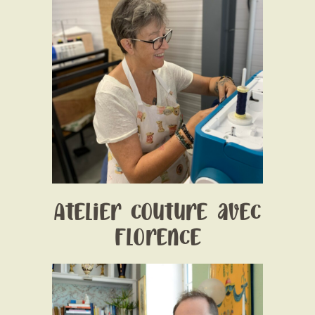
Date:
1 January 1970
Time:
14:30 - 17:30 Jeudi & Samedi
Price:
30€/3 heures-carte de fidélité 100 € /
10h (11ième gratuite)
Atelier couture avec
Florence