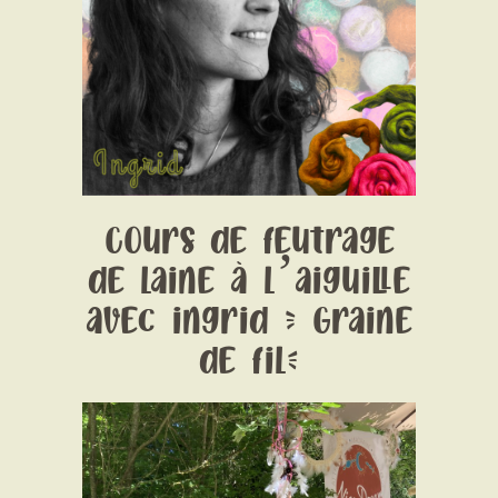
CONTACT
Price:
35 € pour laine feutrée
Cours de feutrage
de laine à l’aiguille
avec ingrid ( Graine
de fil)