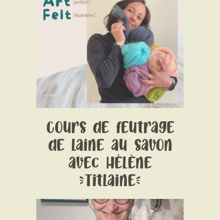
Date:
1 January 1970
Time:
Date et horaires selon les ateliers-
Voir détails sur chaque lien de réservation
Price:
Prix selon l'atelier
Cours de feutrage
de laine au savon
avec Hélène
(Titlaine)