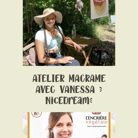
Date:
1 January 1970
Time:
Date et horaires selon les ateliers-
Voir détails sur chaque lien de réservation
Price:
prix selon les ateliers
ATELIER MACRAME
AVEC VANESSA (
NiceDream)