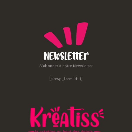
publications
Newsletter
S'abonner à notre Newsletter
[sibwp_form id=1]