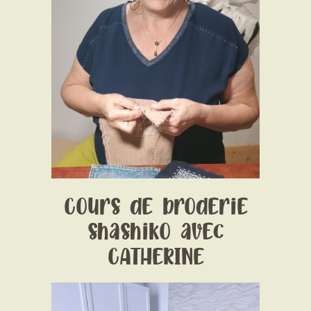
Date:
1 January 1970
Time:
14:30 - 17:30
Price:
35€/3h + kits 10€ si pas de
matériaux
Cours de broderie
shashiko avec
CATHERINE