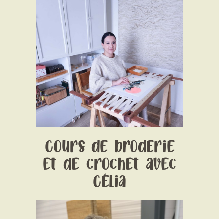
Date:
1 January 1970
Time:
14:30 - 17H-17:30
Price:
à partir de 25€ pour le crochet et 40
€ la broderie
Cours de broderie
et de crochet avec
Célia