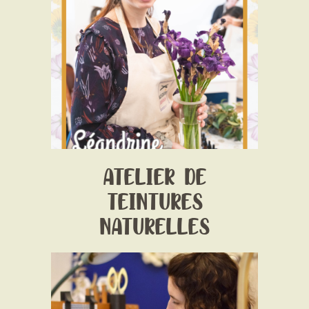
Date:
1 January 1970
Time:
Date et horaires selon les ateliers-
Voir détails sur chaque lien de réservation
Price:
Prix selon l'atelier
ATELIER DE
TEINTURES
NATURELLES