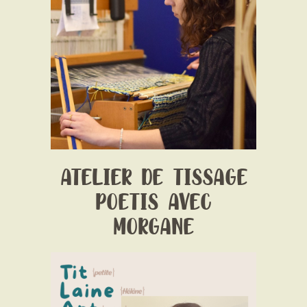
Date:
1 January 1970
Time:
Date et horaires selon les ateliers-
Voir détails sur chaque lien de réservation
Price:
Prix selon ateliers
ATELIER DE TISSAGE
POETIS AVEC
MORGANE