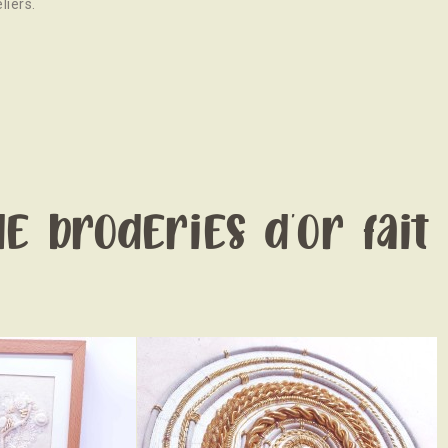
liers.
de broderies d'or fait