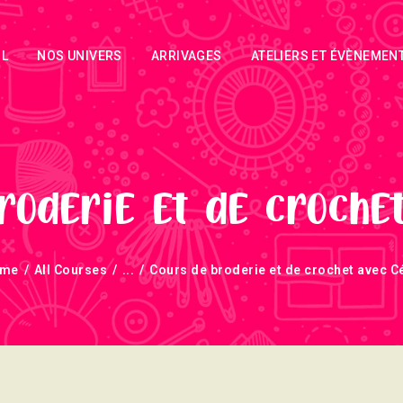
ACCUEIL
IL
NOS UNIVERS
ARRIVAGES
ATELIERS ET ÉVÈNEMEN
NOS UNIVERS
ARRIVAGES
ATELIERS ET
ÉVÈNEMENTS
roderie et de crochet
INFOS
me
All Courses
...
Cours de broderie et de crochet avec Cé
ÉVÈNEMENTS
NEWSLETTERS
TUTORIELS