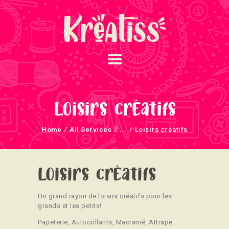
ACCUEIL
NOS UNIVERS
Loisirs créatifs
ARRIVAGES
Home
All Services
...
Loisirs créatifs
ATELIERS ET
ÉVÈNEMENTS
INFOS ÉVÈNEMENTS
Loisirs créatifs
NEWSLETTERS
Un grand rayon de loisirs créatifs pour les
TUTORIELS
grands et les petits!
NOUS SOUTENONS
Papeterie, Autocollants, Macramé, Attrape