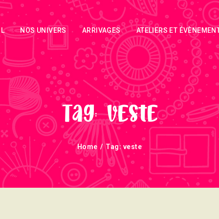
ACCUEIL
IL
NOS UNIVERS
ARRIVAGES
ATELIERS ET ÉVÈNEMEN
NOS UNIVERS
ARRIVAGES
ATELIERS ET
ÉVÈNEMENTS
Tag: veste
INFOS
Home
Tag: veste
ÉVÈNEMENTS
NEWSLETTERS
TUTORIELS