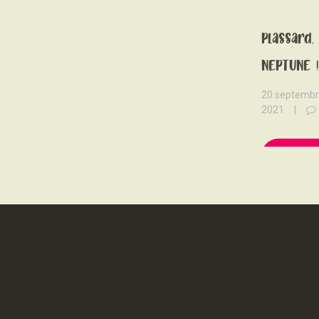
Focus lai
Plassard, 
NEPTUNE !
20 septemb
2021
READ 