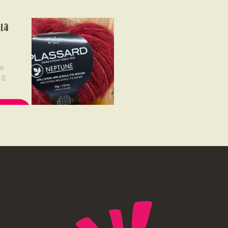
NOUS SOUTENONS
ne
la
CONTACT
re
0
MORE