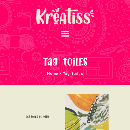
ACCUEIL
NOS UNIVERS
Tag: toiles
ARRIVAGES
Home
Tag: toiles
ATELIERS ET
ÉVÈNEMENTS
INFOS ÉVÈNEMENTS
NEWSLETTERS
TUTORIELS
Les toiles estivales
NOUS SOUTENONS