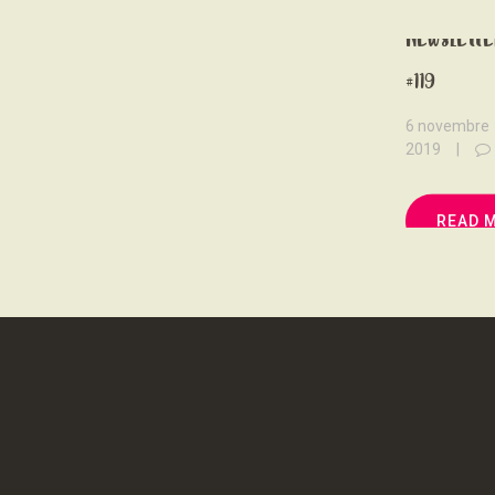
Newslette
#119
6 novembre
2019
READ 