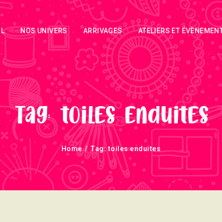
ACCUEIL
IL
NOS UNIVERS
ARRIVAGES
ATELIERS ET ÉVÈNEMEN
NOS UNIVERS
ARRIVAGES
ATELIERS ET
ÉVÈNEMENTS
Tag: toiles enduites
INFOS
Home
Tag: toiles enduites
ÉVÈNEMENTS
NEWSLETTERS
TUTORIELS