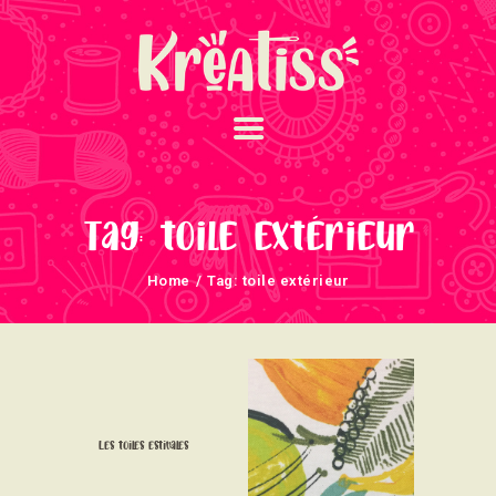
ACCUEIL
NOS UNIVERS
Tag: toile extérieur
ARRIVAGES
Home
Tag: toile extérieur
ATELIERS ET
ÉVÈNEMENTS
INFOS ÉVÈNEMENTS
NEWSLETTERS
TUTORIELS
Les toiles estivales
NOUS SOUTENONS