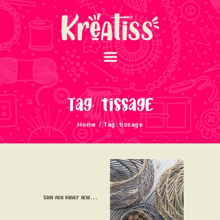
ACCUEIL
NOS UNIVERS
Tag: tissage
ARRIVAGES
Home
Tag: tissage
ATELIERS ET
ÉVÈNEMENTS
INFOS ÉVÈNEMENTS
NEWSLETTERS
TUTORIELS
Dans mon panier neuf…
NOUS SOUTENONS