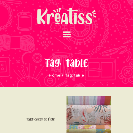
ACCUEIL
NOS UNIVERS
Tag: table
ARRIVAGES
Home
Tag: table
ATELIERS ET
ÉVÈNEMENTS
INFOS ÉVÈNEMENTS
NEWSLETTERS
TUTORIELS
Toiles cirées de l’été!
NOUS SOUTENONS