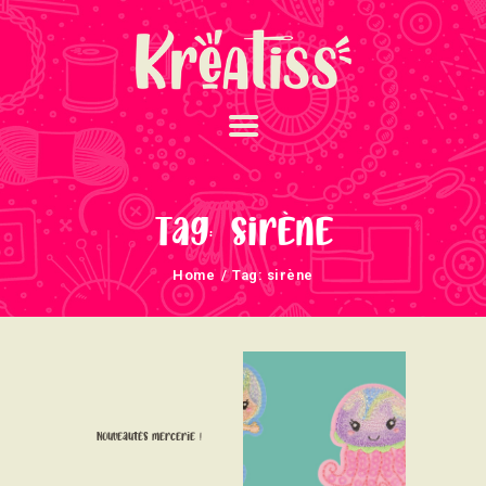
ACCUEIL
NOS UNIVERS
Tag: sirène
ARRIVAGES
Home
Tag: sirène
ATELIERS ET
ÉVÈNEMENTS
INFOS ÉVÈNEMENTS
NEWSLETTERS
TUTORIELS
Nouveautés mercerie !
NOUS SOUTENONS