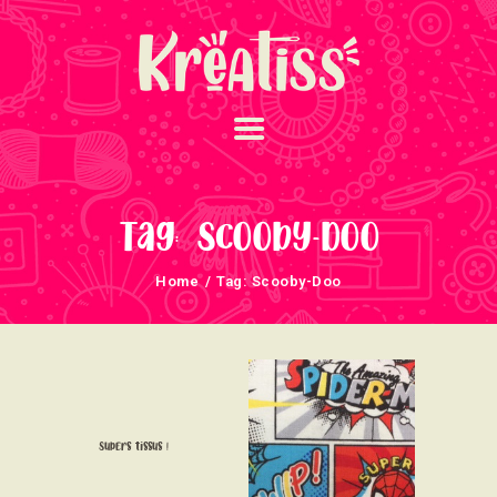
ACCUEIL
NOS UNIVERS
Tag: Scooby-Doo
ARRIVAGES
Home
Tag: Scooby-Doo
ATELIERS ET
ÉVÈNEMENTS
INFOS ÉVÈNEMENTS
NEWSLETTERS
TUTORIELS
Supers tissus !
NOUS SOUTENONS