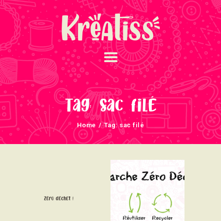
ACCUEIL
NOS UNIVERS
Tag: sac filé
ARRIVAGES
Home
Tag: sac filé
ATELIERS ET
ÉVÈNEMENTS
INFOS ÉVÈNEMENTS
NEWSLETTERS
TUTORIELS
Zéro déchet !
NOUS SOUTENONS